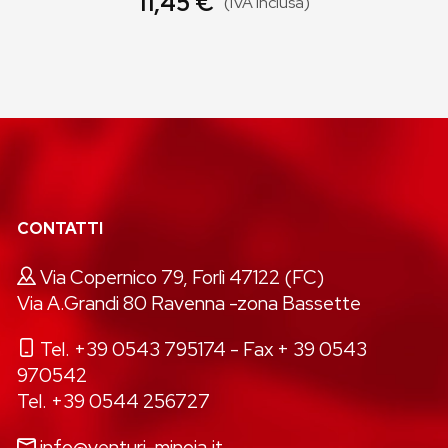
11,45 €
(IVA inclusa)
CONTATTI
Via Copernico 79, Forlì 47122 (FC)
Via A.Grandi 80 Ravenna -zona Bassette
Tel. +39 0543 795174
- Fax + 39 0543
970542
Tel. +39 0544 256727
info@venturi-minoia.it