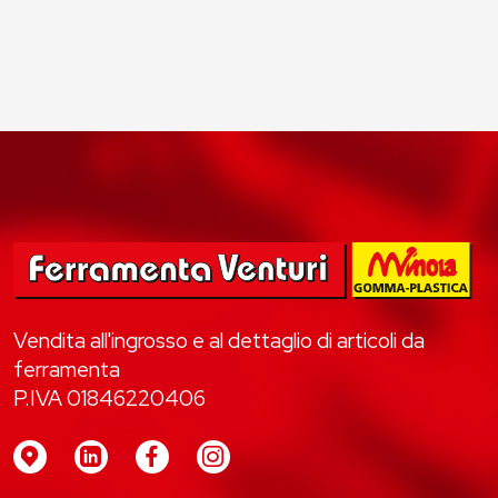
Vendita all'ingrosso e al dettaglio di articoli da
ferramenta
P.IVA 01846220406