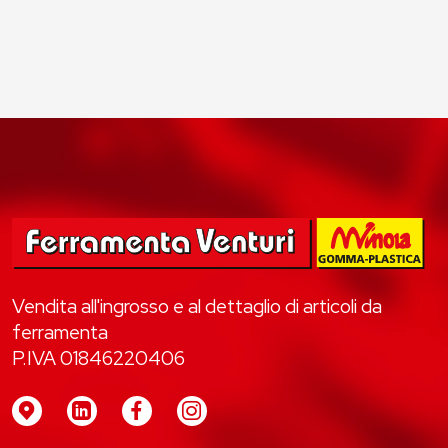
Vendita all'ingrosso e al dettaglio di articoli da
ferramenta
P.IVA 01846220406