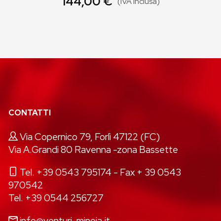
144,00 €
(IVA inclusa)
CONTATTI
Via Copernico 79, Forlì 47122 (FC)
Via A.Grandi 80 Ravenna -zona Bassette
Tel. +39 0543 795174
- Fax + 39 0543
970542
Tel. +39 0544 256727
info@venturi-minoia.it