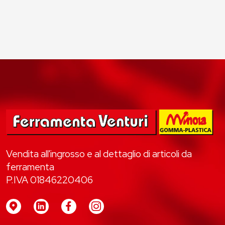
Vendita all'ingrosso e al dettaglio di articoli da
ferramenta
P.IVA 01846220406