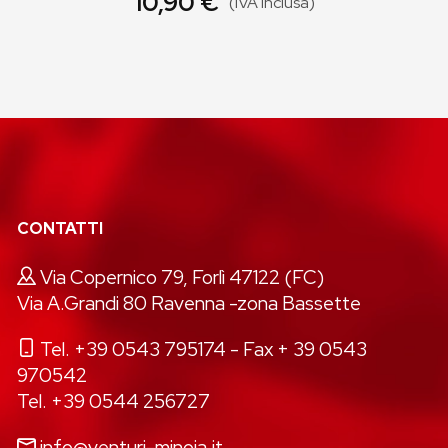
10,90 €
(IVA inclusa)
CONTATTI
Via Copernico 79, Forlì 47122 (FC)
Via A.Grandi 80 Ravenna -zona Bassette
Tel. +39 0543 795174
- Fax + 39 0543
970542
Tel. +39 0544 256727
info@venturi-minoia.it