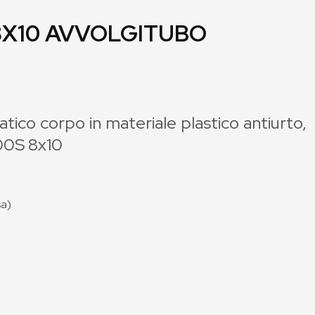
8X10 AVVOLGITUBO
ico corpo in materiale plastico antiurto,
900S 8x10
sa)