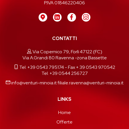
P.IVA 01846220406
CONTATTI
Via Copernico 79, Forlì 47122 (FC)
Via A.Grandi 80 Ravenna -zona Bassette
Tel. +39 0543 795174
- Fax + 39 0543 970542
Tel. +39 0544 256727
info@venturi-minoia.it
filiale.ravenna@venturi-minoia.it
LINKS
Home
Offerte