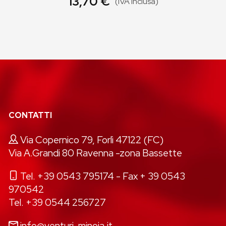
13,70 €
(IVA inclusa)
CONTATTI
Via Copernico 79, Forlì 47122 (FC)
Via A.Grandi 80 Ravenna -zona Bassette
Tel. +39 0543 795174
- Fax + 39 0543
970542
Tel. +39 0544 256727
info@venturi-minoia.it