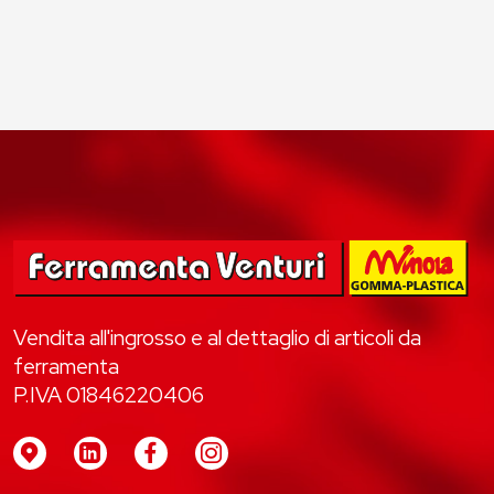
Vendita all'ingrosso e al dettaglio di articoli da
ferramenta
P.IVA 01846220406