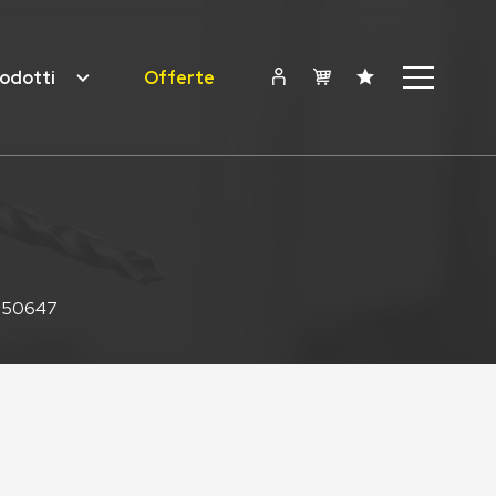
odotti
Offerte
FI50647