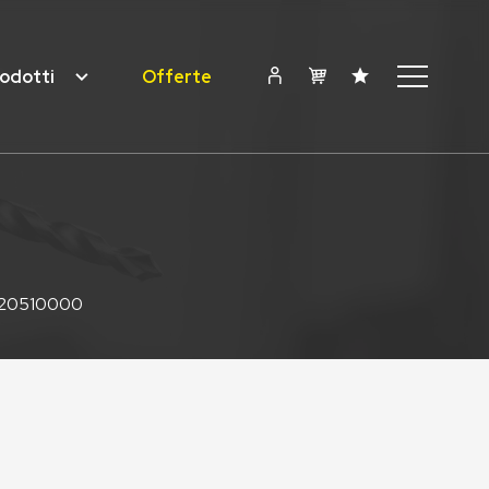
odotti
Offerte
0020510000