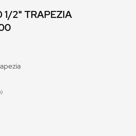
 1/2" TRAPEZIA
00
rapezia
a)