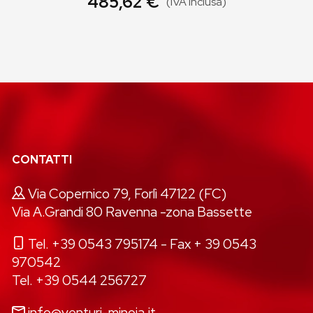
485,62 €
(IVA inclusa)
CONTATTI
Via Copernico 79, Forlì 47122 (FC)
Via A.Grandi 80 Ravenna -zona Bassette
Tel. +39 0543 795174
- Fax + 39 0543
970542
Tel. +39 0544 256727
info@venturi-minoia.it