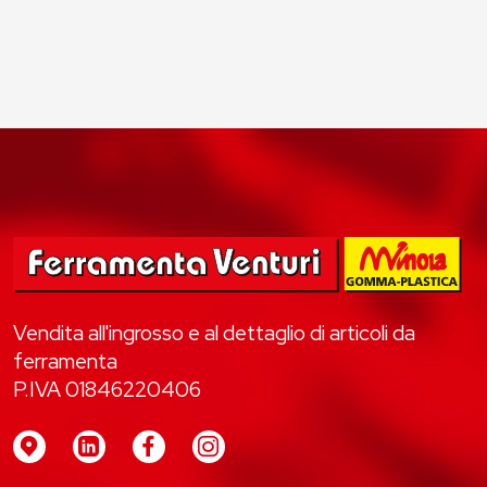
Vendita all'ingrosso e al dettaglio di articoli da
ferramenta
P.IVA 01846220406