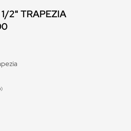
 1/2" TRAPEZIA
00
apezia
a)