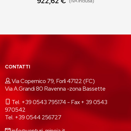
922,62 €
(IVA inclusa)
CONTATTI
Via Copernico 79, Forlì 47122 (FC)
Via A.Grandi 80 Ravenna -zona Bassette
Tel. +39 0543 795174
- Fax + 39 0543
970542
Tel. +39 0544 256727
info@venturi-minoia.it