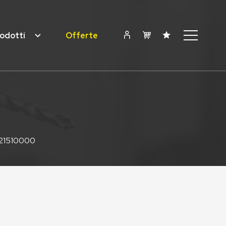
odotti
Offerte
021510000