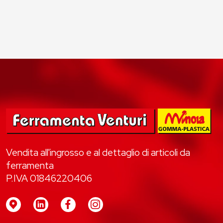
Vendita all'ingrosso e al dettaglio di articoli da
ferramenta
P.IVA 01846220406