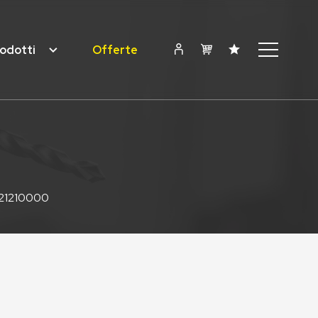
odotti
Offerte
021210000