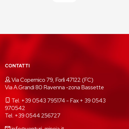
CONTATTI
Via Copernico 79, Forlì 47122 (FC)
Via A.Grandi 80 Ravenna -zona Bassette
Tel. +39 0543 795174
- Fax + 39 0543
970542
Tel. +39 0544 256727
info@venturi-minoia.it