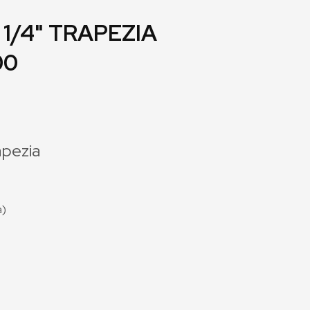
 1/4" TRAPEZIA
00
apezia
a)