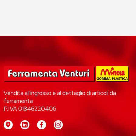
Vendita all'ingrosso e al dettaglio di articoli da
ferramenta
P.IVA 01846220406