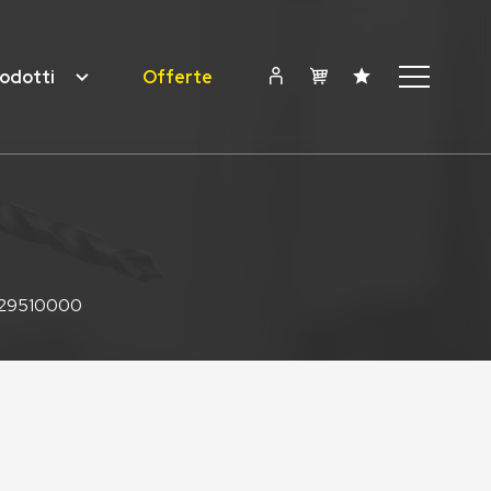
odotti
Offerte
029510000