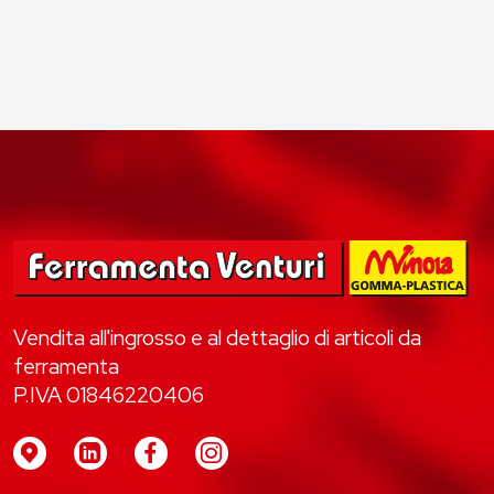
Vendita all'ingrosso e al dettaglio di articoli da
ferramenta
P.IVA 01846220406