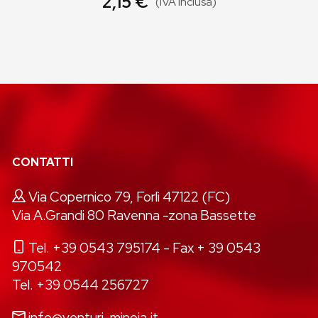
2,15 €
(IVA inclusa)
CONTATTI
Via Copernico 79, Forlì 47122 (FC)
Via A.Grandi 80 Ravenna -zona Bassette
Tel. +39 0543 795174
- Fax + 39 0543
970542
Tel. +39 0544 256727
info@venturi-minoia.it