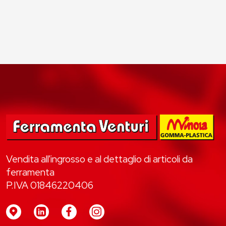
Vendita all'ingrosso e al dettaglio di articoli da
ferramenta
P.IVA 01846220406