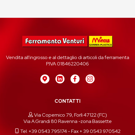
Vendita all'ingrosso e al dettaglio di articoli da ferramenta
P.IVA 01846220406
CONTATTI
Via Copernico 79, Forlì 47122 (FC)
Via A.Grandi 80 Ravenna -zona Bassette
Tel. +39 0543 795174
- Fax + 39 0543 970542