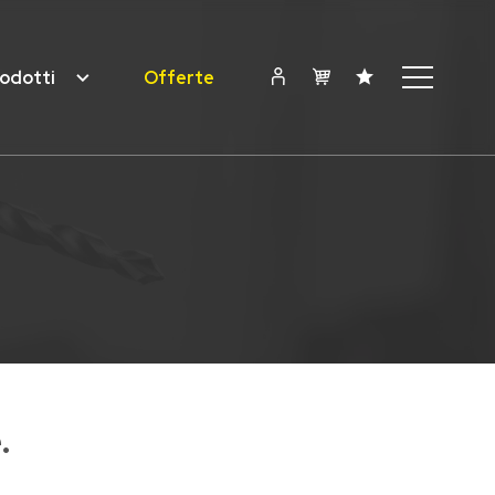
odotti
Offerte
.