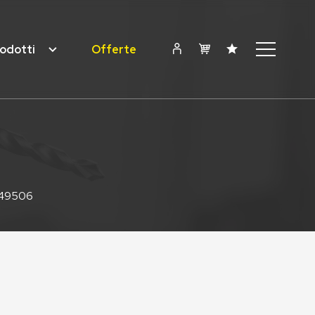
odotti
Offerte
49506