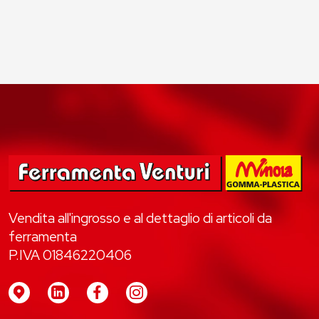
Vendita all'ingrosso e al dettaglio di articoli da
ferramenta
P.IVA 01846220406