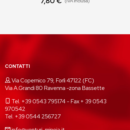
7,80 €
(IVA inclusa)
CONTATTI
Via Copernico 79, Forlì 47122 (FC)
Via A.Grandi 80 Ravenna -zona Bassette
Tel. +39 0543 795174
- Fax + 39 0543
970542
Tel. +39 0544 256727
info@venturi-minoia.it