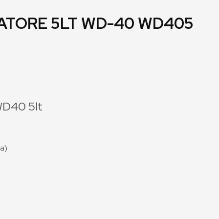
TORE 5LT WD-40 WD405
WD40 5lt
sa)