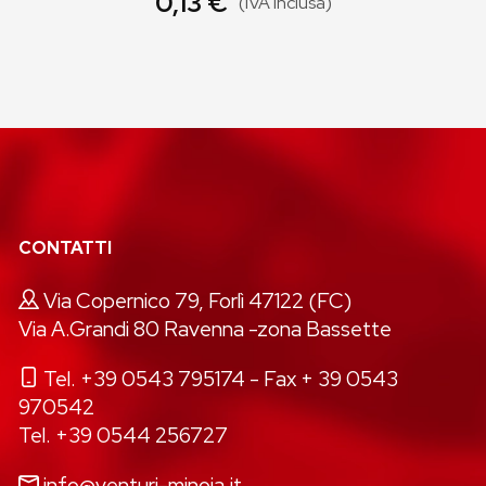
0,13 €
(IVA inclusa)
CONTATTI
Via Copernico 79, Forlì 47122 (FC)
Via A.Grandi 80 Ravenna -zona Bassette
Tel. +39 0543 795174
- Fax + 39 0543
970542
Tel. +39 0544 256727
info@venturi-minoia.it