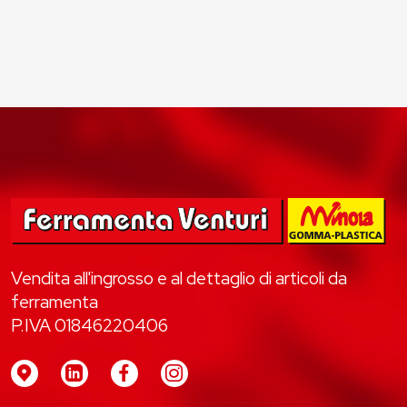
Vendita all'ingrosso e al dettaglio di articoli da
ferramenta
P.IVA 01846220406