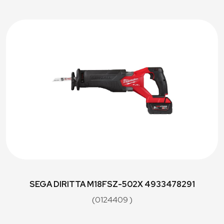
SEGA DIRITTA M18FSZ-502X 4933478291
(0124409 )