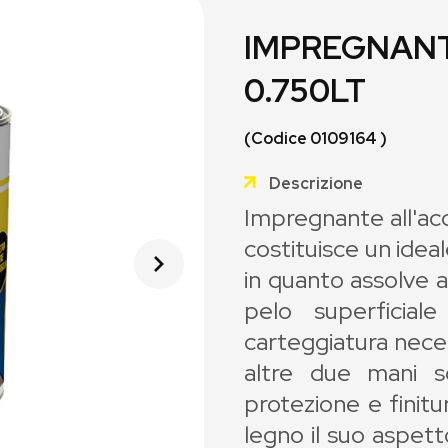
IMPREGNANT
0.750LT
(Codice 0109164 )
Descrizione
Impregnante all'ac
costituisce un idea
in quanto assolve a 
pelo superficia
carteggiatura nece
altre due mani 
protezione e finitur
legno il suo aspet