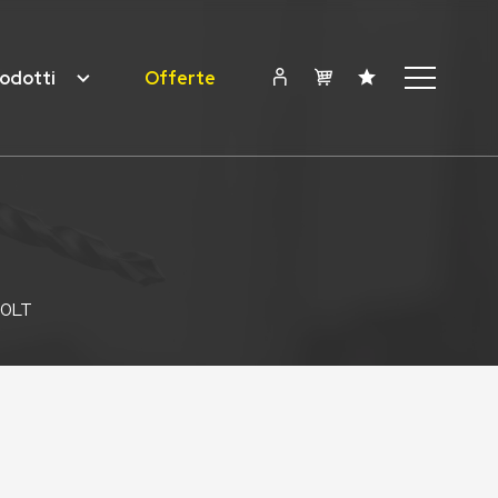
odotti
Offerte
50LT