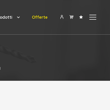
odotti
Offerte
N