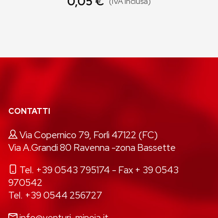
0,05 €
(IVA inclusa)
CONTATTI
Via Copernico 79, Forlì 47122 (FC)
Via A.Grandi 80 Ravenna -zona Bassette
Tel. +39 0543 795174
- Fax + 39 0543
970542
Tel. +39 0544 256727
info@venturi-minoia.it