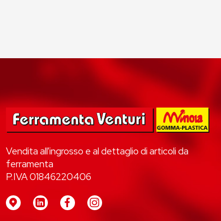
Vendita all'ingrosso e al dettaglio di articoli da
ferramenta
P.IVA 01846220406