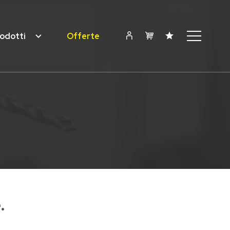
odotti
Offerte
.