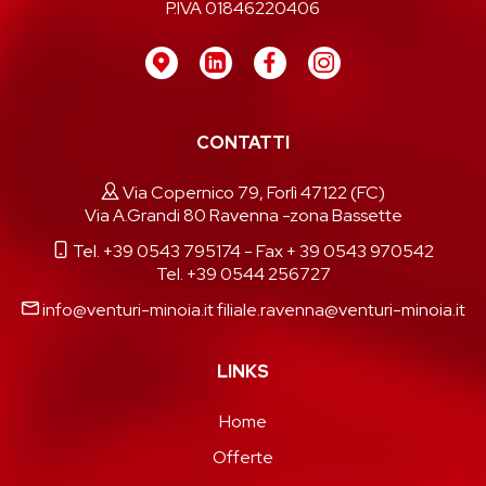
P.IVA 01846220406
CONTATTI
Via Copernico 79, Forlì 47122 (FC)
Via A.Grandi 80 Ravenna -zona Bassette
Tel. +39 0543 795174
- Fax + 39 0543 970542
Tel. +39 0544 256727
info@venturi-minoia.it
filiale.ravenna@venturi-minoia.it
LINKS
Home
Offerte