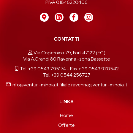
P.IVA 01846220406
CONTATTI
Via Copernico 79, Forlì 47122 (FC)
Via A.Grandi 80 Ravenna -zona Bassette
Tel. +39 0543 795174
- Fax + 39 0543 970542
Tel. +39 0544 256727
info@venturi-minoia.it
filiale.ravenna@venturi-minoia.it
LINKS
Home
Offerte