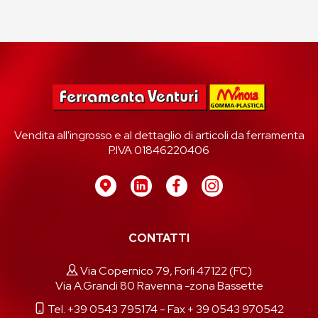
Vendita all'ingrosso e al dettaglio di articoli da ferramenta
P.IVA 01846220406
CONTATTI
Via Copernico 79, Forlì 47122 (FC)
Via A.Grandi 80 Ravenna -zona Bassette
Tel. +39 0543 795174
- Fax + 39 0543 970542