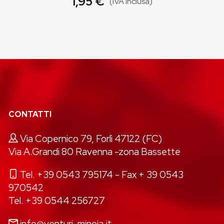
1,95 €
(IVA inclusa)
CONTATTI
Via Copernico 79, Forlì 47122 (FC)
Via A.Grandi 80 Ravenna -zona Bassette
Tel. +39 0543 795174
- Fax + 39 0543
970542
Tel. +39 0544 256727
info@venturi-minoia.it