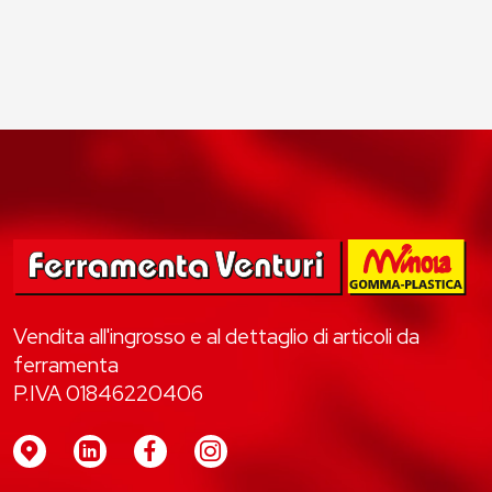
Vendita all'ingrosso e al dettaglio di articoli da
ferramenta
P.IVA 01846220406