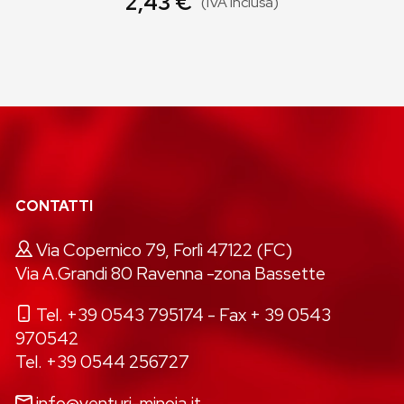
2,43 €
(IVA inclusa)
CONTATTI
Via Copernico 79, Forlì 47122 (FC)
Via A.Grandi 80 Ravenna -zona Bassette
Tel. +39 0543 795174
- Fax + 39 0543
970542
Tel. +39 0544 256727
info@venturi-minoia.it