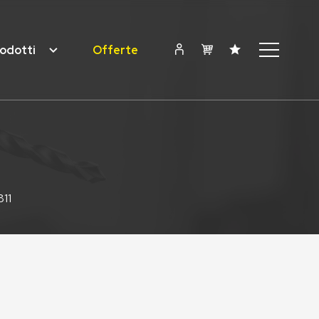
odotti
Offerte
11