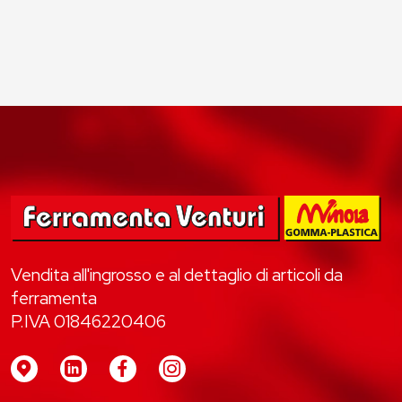
Vendita all'ingrosso e al dettaglio di articoli da
ferramenta
P.IVA 01846220406