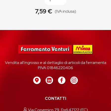
7,59 €
(IVA inclusa)
Vendita all'ingrosso e al dettaglio di articoli da ferramenta
P.IVA 01846220406
CONTATTI
Via Copernico 79, Forlì 47122 (FC)