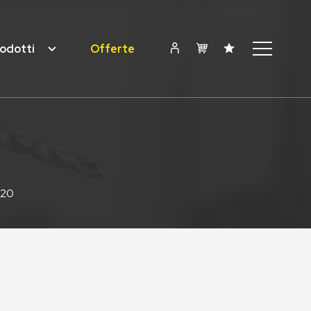
odotti
Offerte
020