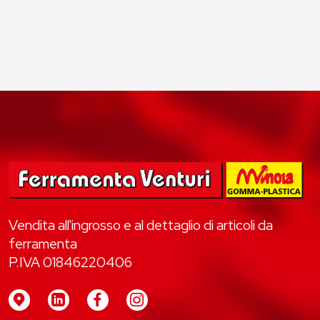
Vendita all'ingrosso e al dettaglio di articoli da
ferramenta
P.IVA 01846220406