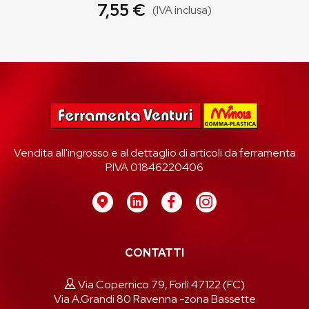
7,55 €
(IVA inclusa)
Vendita all'ingrosso e al dettaglio di articoli da ferramenta
P.IVA 01846220406
CONTATTI
Via Copernico 79, Forlì 47122 (FC)
Via A.Grandi 80 Ravenna -zona Bassette