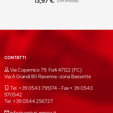
13,97 €
(IVA inclusa)
CONTATTI
Via Copernico 79, Forlì 47122 (FC)
Via A.Grandi 80 Ravenna -zona Bassette
Tel. +39 0543 795174
- Fax + 39 0543
970542
Tel. +39 0544 256727
info@venturi-minoia.it