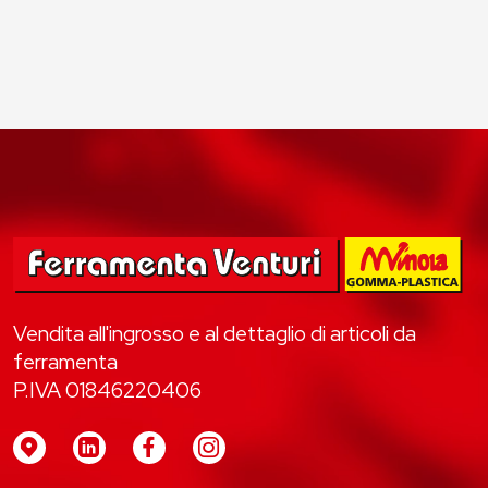
Vendita all'ingrosso e al dettaglio di articoli da
ferramenta
P.IVA 01846220406