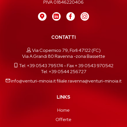
P.IVA 01846220406
CONTATTI
Via Copernico 79, Forlì 47122 (FC)
Via A.Grandi 80 Ravenna -zona Bassette
Tel. +39 0543 795174
- Fax + 39 0543 970542
Tel. +39 0544 256727
info@venturi-minoia.it
filiale.ravenna@venturi-minoia.it
LINKS
Home
Offerte