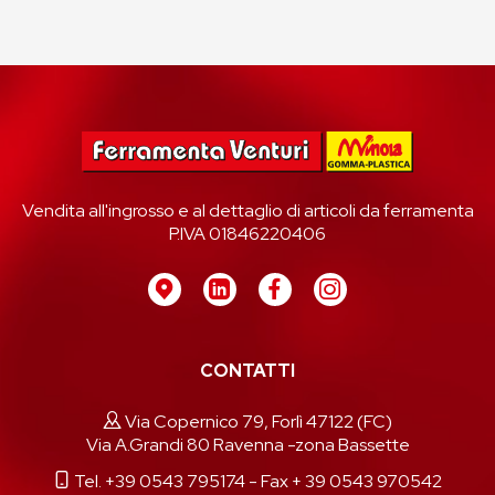
Vendita all'ingrosso e al dettaglio di articoli da ferramenta
P.IVA 01846220406
CONTATTI
Via Copernico 79, Forlì 47122 (FC)
Via A.Grandi 80 Ravenna -zona Bassette
Tel. +39 0543 795174
- Fax + 39 0543 970542