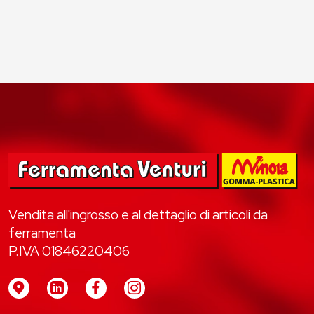
Vendita all'ingrosso e al dettaglio di articoli da
ferramenta
P.IVA 01846220406