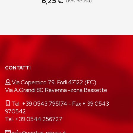
6,25 €
(IVA inclusa)
CONTATTI
Via Copernico 79, Forlì 47122 (FC)
Via A.Grandi 80 Ravenna -zona Bassette
Tel. +39 0543 795174
- Fax + 39 0543
970542
Tel. +39 0544 256727
info@venturi-minoia.it