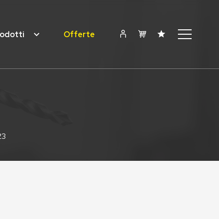
odotti
Offerte
23