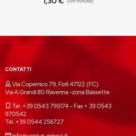
1,30 €
(IVA inclusa)
CONTATTI
Via Copernico 79, Forlì 47122 (FC)
Via A.Grandi 80 Ravenna -zona Bassette
Tel. +39 0543 795174
- Fax + 39 0543
970542
Tel. +39 0544 256727
info@venturi-minoia.it