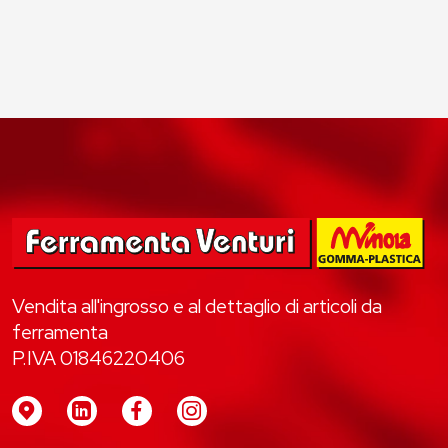
Vendita all'ingrosso e al dettaglio di articoli da
ferramenta
P.IVA 01846220406