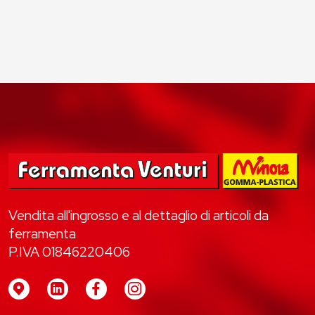
Vendita all'ingrosso e al dettaglio di articoli da
ferramenta
P.IVA 01846220406