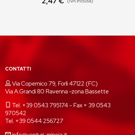
2,47 €
(IVA inclusa)
CONTATTI
Via Copernico 79, Forlì 47122 (FC)
Via A.Grandi 80 Ravenna -zona Bassette
Tel. +39 0543 795174
- Fax + 39 0543
970542
Tel. +39 0544 256727
info@venturi-minoia.it