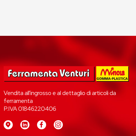
Vendita all'ingrosso e al dettaglio di articoli da
ferramenta
P.IVA 01846220406