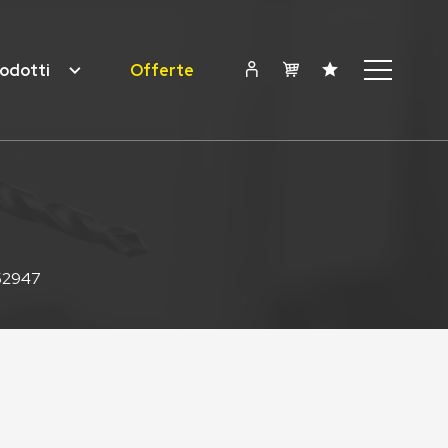
odotti
Offerte
52947