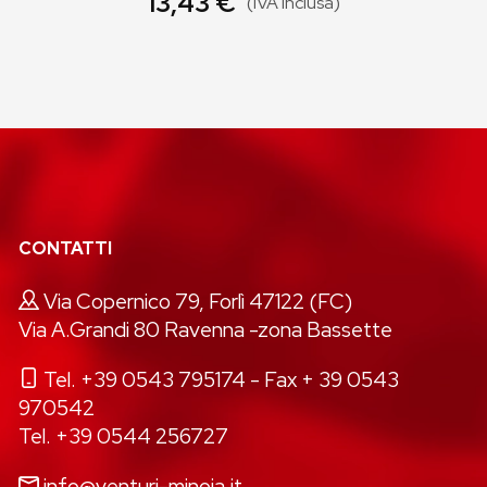
13,43 €
(IVA inclusa)
CONTATTI
Via Copernico 79, Forlì 47122 (FC)
Via A.Grandi 80 Ravenna -zona Bassette
Tel. +39 0543 795174
- Fax + 39 0543
970542
Tel. +39 0544 256727
info@venturi-minoia.it