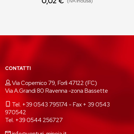
0,02 €
(IVA inclusa)
CONTATTI
Via Copernico 79, Forlì 47122 (FC)
Via A.Grandi 80 Ravenna -zona Bassette
Tel. +39 0543 795174
- Fax + 39 0543
970542
Tel. +39 0544 256727
info@venturi-minoia.it