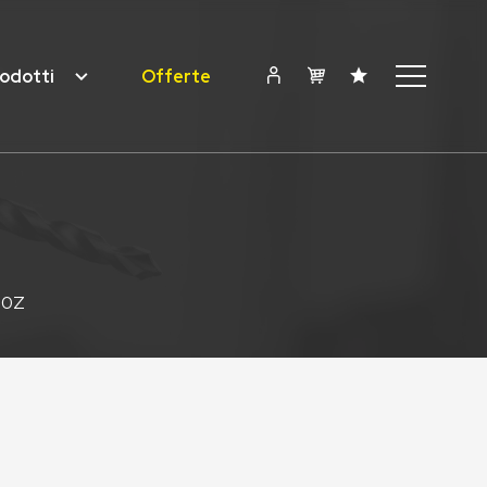
odotti
Offerte
30Z