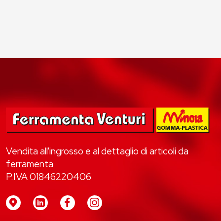
Vendita all'ingrosso e al dettaglio di articoli da
ferramenta
P.IVA 01846220406