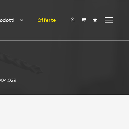
odotti
Offerte
004.029