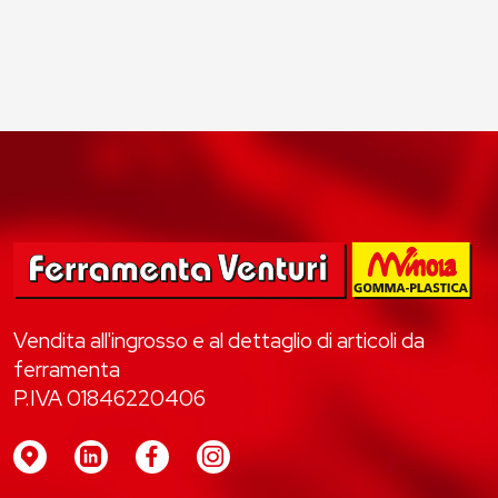
Vendita all'ingrosso e al dettaglio di articoli da
ferramenta
P.IVA 01846220406