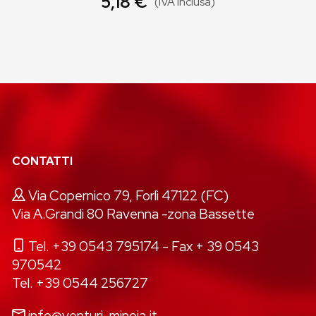
5,18 €
(IVA inclusa)
CONTATTI
Via Copernico 79, Forlì 47122 (FC)
Via A.Grandi 80 Ravenna -zona Bassette
Tel. +39 0543 795174
- Fax + 39 0543
970542
Tel. +39 0544 256727
info@venturi-minoia.it