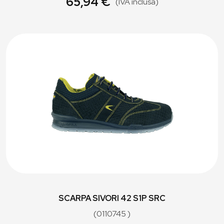
65,94 €
(IVA inclusa)
SCARPA SIVORI 42 S1P SRC
(0110745 )