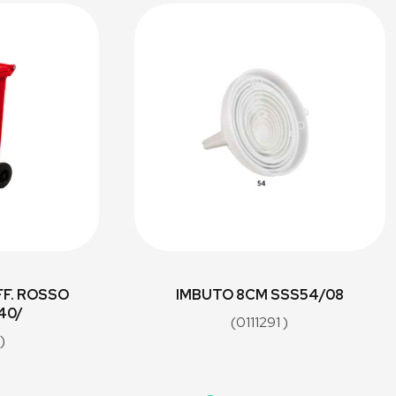
FF. ROSSO
IMBUTO 8CM SSS54/08
240/
(0111291 )
)