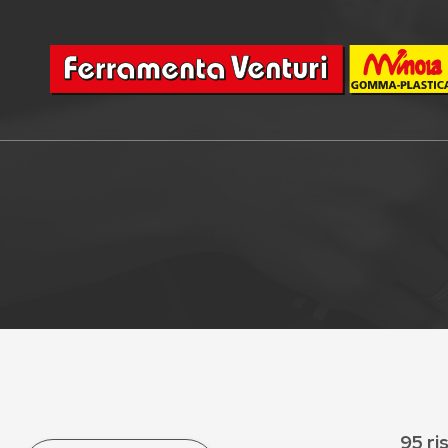
95 ri