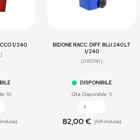
CCO 1/240
BIDONE RACC. DIFF. BLU 240 LT
1/240
)
(0110741 )
BILE
DISPONIBILE
le: 10
Qta. Disponibile: 5
82,00 €
 inclusa)
(IVA inclusa)