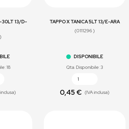
-30LT 13/D-
TAPPO X TANICA 5LT 13/E-ARA
(0111296 )
)
BILE
DISPONIBILE
le: 18
Qta. Disponibile: 3
0,45 €
 inclusa)
(IVA inclusa)