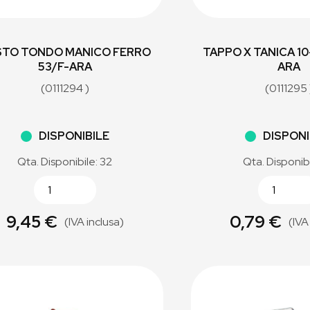
STO TONDO MANICO FERRO
TAPPO X TANICA 10
53/F-ARA
ARA
(0111294 )
(0111295 
DISPONIBILE
DISPONI
Qta. Disponibile: 32
Qta. Disponibi
9,45 €
0,79 €
(IVA inclusa)
(IVA