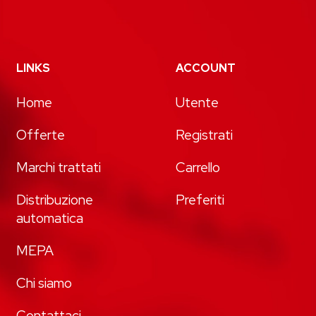
LINKS
ACCOUNT
Home
Utente
Offerte
Registrati
Marchi trattati
Carrello
Distribuzione
Preferiti
automatica
MEPA
Chi siamo
Contattaci