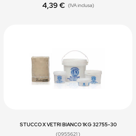
4,39 €
(IVA inclusa)
STUCCO X VETRI BIANCO 1KG 32755-30
(0955621 )