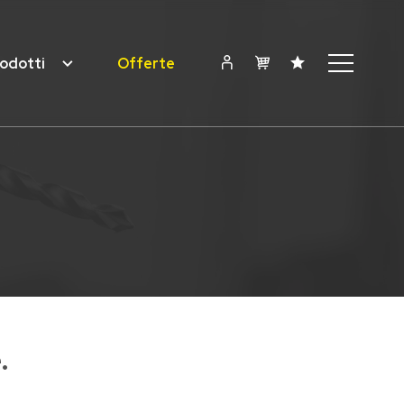
odotti
Offerte
.