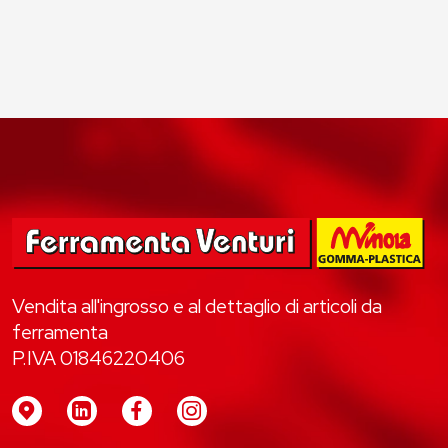
Vendita all'ingrosso e al dettaglio di articoli da
ferramenta
P.IVA 01846220406