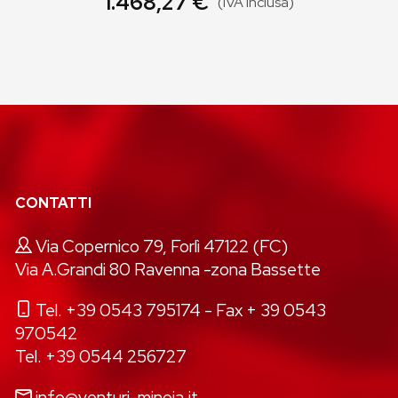
1.468,27 €
(IVA inclusa)
CONTATTI
Via Copernico 79, Forlì 47122 (FC)
Via A.Grandi 80 Ravenna -zona Bassette
Tel. +39 0543 795174
- Fax + 39 0543
970542
Tel. +39 0544 256727
info@venturi-minoia.it