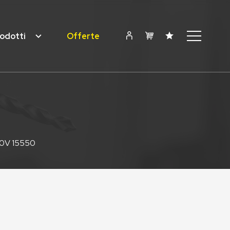
odotti
Offerte
40V 15550