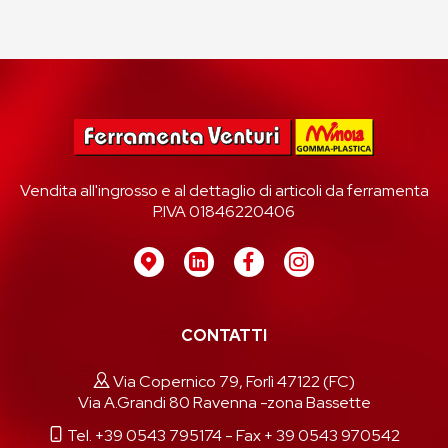
Vendita all'ingrosso e al dettaglio di articoli da ferramenta
P.IVA 01846220406
CONTATTI
Via Copernico 79, Forlì 47122 (FC)
Via A.Grandi 80 Ravenna -zona Bassette
Tel. +39 0543 795174
- Fax + 39 0543 970542