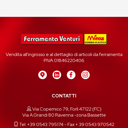
Vendita all'ingrosso e al dettaglio di articoli da ferramenta
P.IVA 01846220406
CONTATTI
Via Copernico 79, Forlì 47122 (FC)
Via A.Grandi 80 Ravenna -zona Bassette
Tel. +39 0543 795174
- Fax + 39 0543 970542