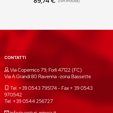
89,74 €
(IVA inclusa)
CONTATTI
Via Copernico 79, Forlì 47122 (FC)
Via A.Grandi 80 Ravenna -zona Bassette
Tel. +39 0543 795174
- Fax + 39 0543
970542
Tel. +39 0544 256727
info@venturi-minoia.it