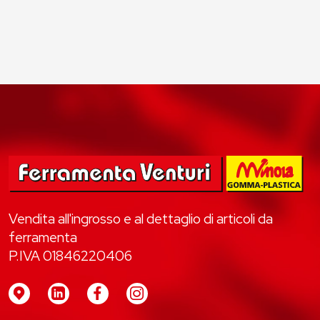
Vendita all'ingrosso e al dettaglio di articoli da
ferramenta
P.IVA 01846220406