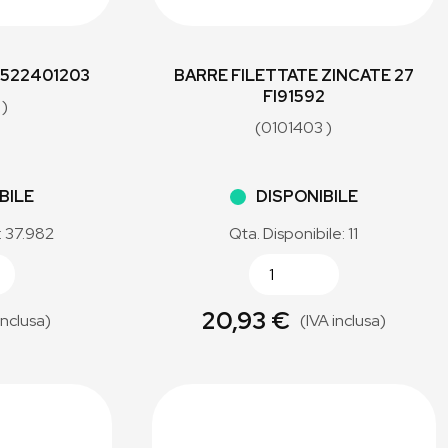
2 522401203
BARRE FILETTATE ZINCATE 27
FI91592
 )
(0101403 )
BILE
DISPONIBILE
: 37.982
Qta. Disponibile: 11
20,93 €
inclusa)
(IVA inclusa)