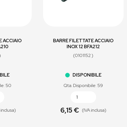
E ACCIAIO
BARRE FILETTATE ACCIAIO
A210
INOX 12 BFA212
)
(0101152 )
BILE
DISPONIBILE
le: 50
Qta. Disponibile: 59
6,15 €
 inclusa)
(IVA inclusa)