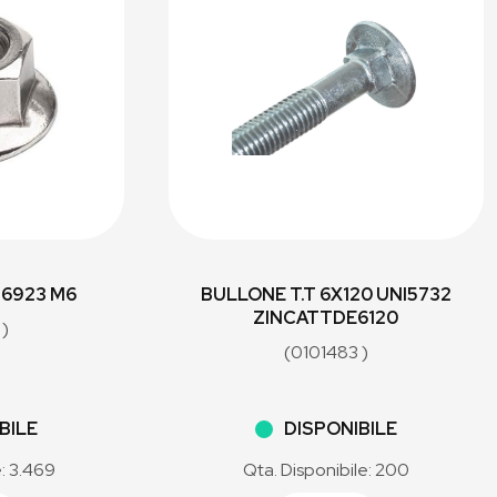
 6923 M6
BULLONE T.T 6X120 UNI5732
ZINCATTDE6120
 )
(0101483 )
BILE
DISPONIBILE
e: 3.469
Qta. Disponibile: 200