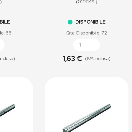
)
(0101149 )
BILE
DISPONIBILE
le: 66
Qta. Disponibile: 72
1,63 €
inclusa)
(IVA inclusa)