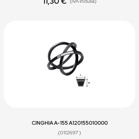
11,30 €
(IVA inclusa)
CINGHIA A-155 A120155010000
(0112697 )