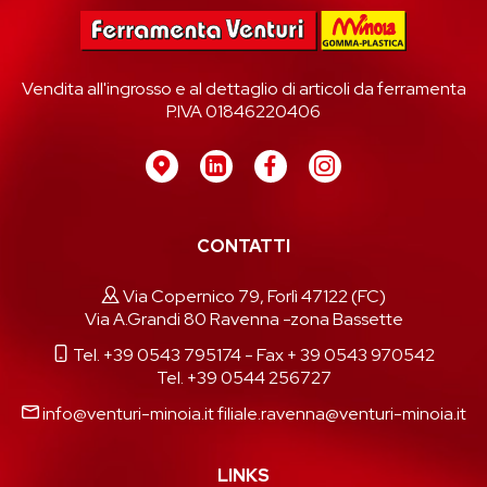
Vendita all'ingrosso e al dettaglio di articoli da ferramenta
P.IVA 01846220406
CONTATTI
Via Copernico 79, Forlì 47122 (FC)
Via A.Grandi 80 Ravenna -zona Bassette
Tel. +39 0543 795174
- Fax + 39 0543 970542
Tel. +39 0544 256727
info@venturi-minoia.it
filiale.ravenna@venturi-minoia.it
LINKS