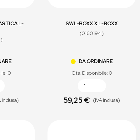
ASTICA L-
SWL-BOXX X L-BOXX
(0160194 )
 )
NARE
DA ORDINARE
ile: 0
Qta. Disponibile: 0
59,25 €
A inclusa)
(IVA inclusa)