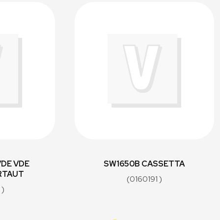
VDE VDE
SW1650B CASSETTA
RTAUT
(0160191 )
 )