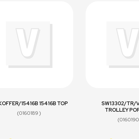
OFFER/15416B 15416B TOP
SW13302/TR/
TROLLEY PO
(0160189 )
(0160190