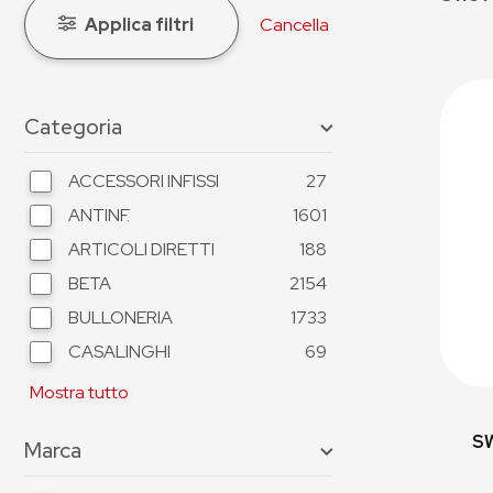
Applica filtri
Cancella
Categoria
ACCESSORI INFISSI
27
ANTINF.
1601
ARTICOLI DIRETTI
188
BETA
2154
BULLONERIA
1733
CASALINGHI
69
Mostra tutto
S
Marca