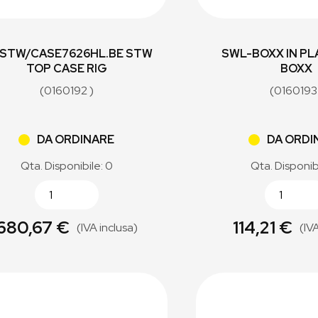
STW/CASE7626HL.BE STW
SWL-BOXX IN PL
TOP CASE RIG
BOXX
(0160192 )
(0160193
DA ORDINARE
DA ORDI
Qta. Disponibile: 0
Qta. Disponib
680,67 €
114,21 €
(IVA inclusa)
(IV