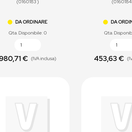
(0160183 )
(0160184
DA ORDINARE
DA ORDI
Qta. Disponibile: 0
Qta. Disponib
980,71 €
453,63 €
(IVA inclusa)
(I