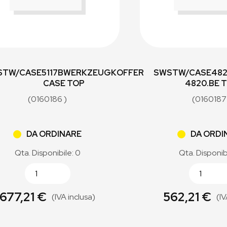
STW/CASE5117BWERKZEUGKOFFER
SWSTW/CASE482
CASE TOP
4820.BE 
(0160186 )
(0160187
DA ORDINARE
DA ORDI
Qta. Disponibile: 0
Qta. Disponib
677,21 €
562,21 €
(IVA inclusa)
(IV