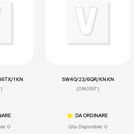
86TX/1 KN
SW40/23/6QR/KN KN
 )
(0160197 )
NARE
DA ORDINARE
ile: 0
Qta. Disponibile: 0