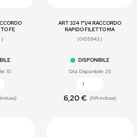
RACCORDO
ART 324 1"1/4 RACCORDO
TTO FE
RAPIDO FILETTO MA
 )
(0105943 )
BILE
DISPONIBILE
le: 10
Qta. Disponibile: 25
6,20 €
 inclusa)
(IVA inclusa)