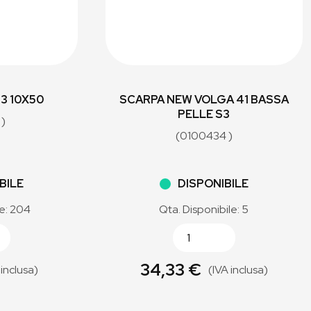
33 10X50
SCARPA NEW VOLGA 41 BASSA
PELLE S3
 )
(0100434 )
BILE
DISPONIBILE
le: 204
Qta. Disponibile: 5
34,33 €
 inclusa)
(IVA inclusa)