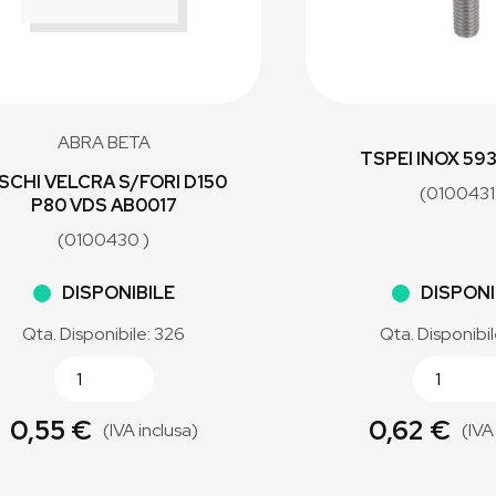
ABRA BETA
TSPEI INOX 59
ISCHI VELCRA S/FORI D150
(0100431
P80 VDS AB0017
(0100430 )
DISPONIBILE
DISPONI
Qta. Disponibile: 326
Qta. Disponibi
0,55 €
0,62 €
(IVA inclusa)
(IVA