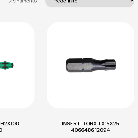
Ordinamento
PH2X100
INSERTI TORX TX15X25
0
4066486 12094